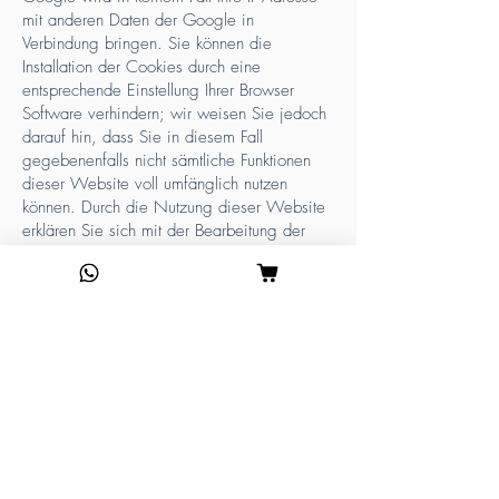
mit anderen Daten der Google in
Verbindung bringen. Sie können die
Installation der Cookies durch eine
entsprechende Einstellung Ihrer Browser
Software verhindern; wir weisen Sie jedoch
darauf hin, dass Sie in diesem Fall
gegebenenfalls nicht sämtliche Funktionen
dieser Website voll umfänglich nutzen
können. Durch die Nutzung dieser Website
erklären Sie sich mit der Bearbeitung der
über Sie erhobenen Daten durch Google in
der zuvor beschriebenen Art und Weise und
zu dem zuvor benannten Zweck
einverstanden.
Google AdSense
Diese Website benutzt Google Adsense,
einen Webanzeigendienst der Google Inc.,
USA (''Google''). Google Adsense
verwendet sog. ''Cookies'' (Textdateien),