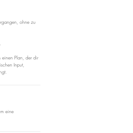
ergangen, ohne zu
.
 einen Plan, der dir
ischen Input,
ngt.
um eine