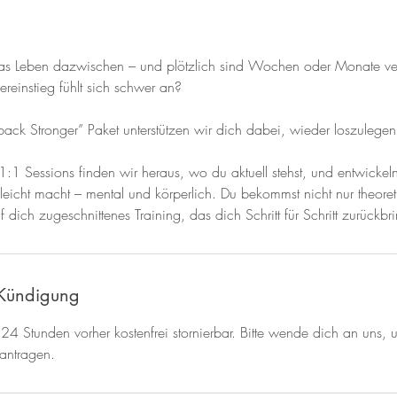
 Leben dazwischen – und plötzlich sind Wochen oder Monate v
ereinstieg fühlt sich schwer an?
ck Stronger” Paket unterstützen wir dich dabei, wieder loszulegen
n 1:1 Sessions finden wir heraus, wo du aktuell stehst, und entwickeln
eicht macht – mental und körperlich. Du bekommst nicht nur theoret
dich zugeschnittenes Training, das dich Schritt für Schritt zurückbri
Kündigung
 24 Stunden vorher kostenfrei stornierbar. Bitte wende dich an uns, 
eantragen.