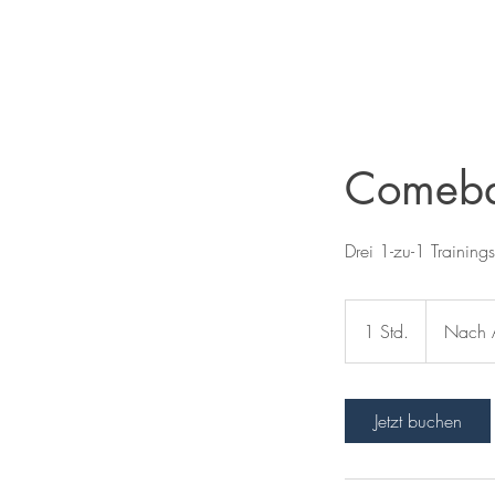
Comeba
Drei 1-zu-1 Trainin
1 Std.
1
Nach 
S
t
d
Jetzt buchen