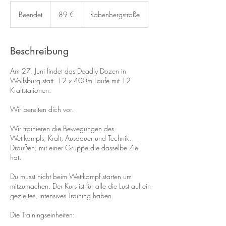
89
Euro
Beendet
B
89 €
Rabenbergstraße
e
e
n
Beschreibung
d
e
Am 27. Juni findet das Deadly Dozen in
t
Wolfsburg statt. 12 x 400m Läufe mit 12
Kraftstationen.
Wir bereiten dich vor.
Wir trainieren die Bewegungen des
Wettkampfs, Kraft, Ausdauer und Technik.
Draußen, mit einer Gruppe die dasselbe Ziel
hat.
Du musst nicht beim Wettkampf starten um
mitzumachen. Der Kurs ist für alle die Lust auf ein
gezieltes, intensives Training haben.
Die Trainingseinheiten: