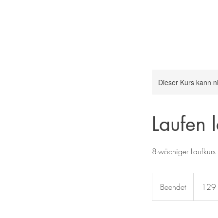
Dieser Kurs kann n
Laufen 
8-wöchiger Laufkurs f
129
Euro
Beendet
B
129
e
e