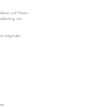
sdauer und Fitness.
 Bedeutung von
 an folgenden
fen.