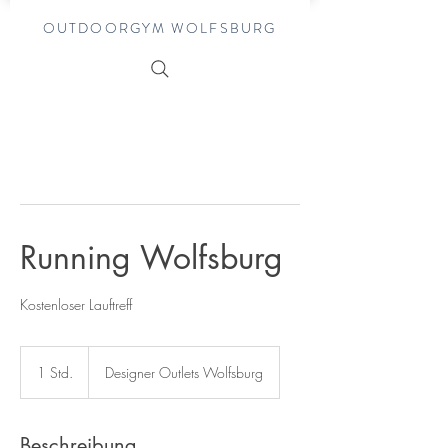
OUTDOORGYM WOLFSBURG
Running Wolfsburg
Kostenloser Lauftreff
1 Std.
1
Designer Outlets Wolfsburg
S
t
d
Beschreibung